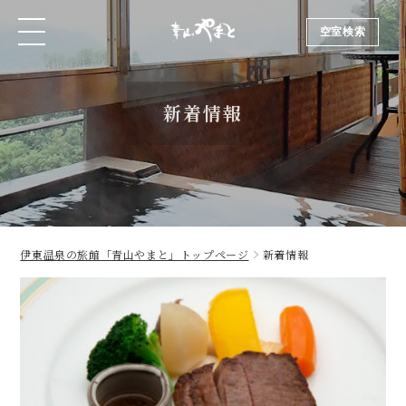
空室検索
空室検索
新着情報
伊東温泉の旅館「青山やまと」トップページ
新着情報