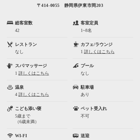
〒414-0055 静岡県伊東市岡203
総客室数
客室定員
42
1~8名
レストラン
カフェ/ラウンジ
なし
1
詳しくはこちら
スパ/マッサージ
プール
1
詳しくはこちら
なし
温泉
駐車場
4
詳しくはこちら
あり
こども添い寝
ペット受入れ
5歳まで
不可
（6歳未満）
WI-FI
送迎