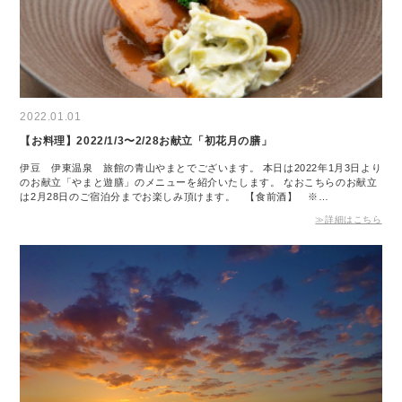
2022.01.01
【お料理】2022/1/3〜2/28お献立「初花月の膳」
伊豆 伊東温泉 旅館の青山やまとでございます。 本日は2022年1月3日より
のお献立「やまと遊膳」のメニューを紹介いたします。 なおこちらのお献立
は2月28日のご宿泊分までお楽しみ頂けます。 【食前酒】 ※…
≫詳細はこちら