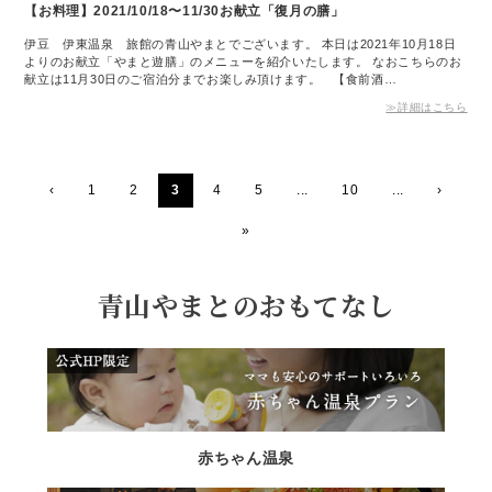
【お料理】2021/10/18〜11/30お献立「復月の膳」
伊豆 伊東温泉 旅館の青山やまとでございます。 本日は2021年10月18日
よりのお献立「やまと遊膳」のメニューを紹介いたします。 なおこちらのお
献立は11月30日のご宿泊分までお楽しみ頂けます。 【食前酒…
≫詳細はこちら
‹
1
2
3
4
5
...
10
...
›
»
青山やまとのおもてなし
赤ちゃん温泉