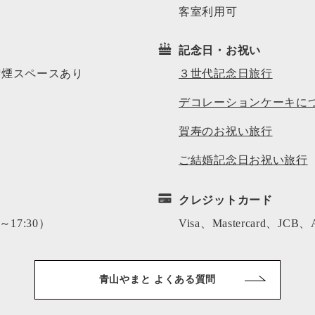
客室利用可
記念日・お祝い
喫煙スペース
あり
３世代記念日旅行
デコレーション
ケーキに
賀寿のお祝い旅行
ご結婚記念日お祝い旅行
クレジットカード
～17:30）
Visa、Mastercard、JCB
青山やまと よくある質問