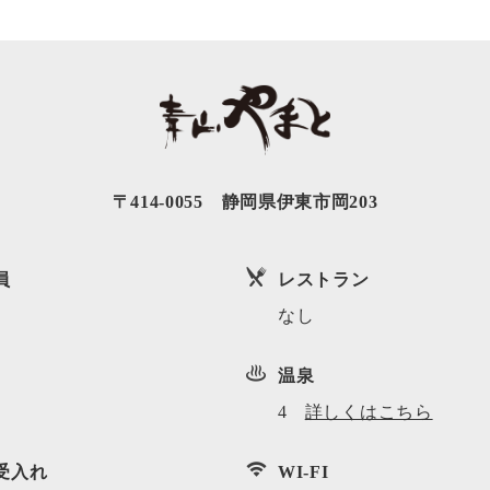
〒414-0055 静岡県伊東市岡203
員
レストラン
なし
温泉
4
詳しくはこちら
受入れ
WI-FI