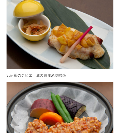
3.伊豆のジビエ 鹿の蕎麦米味噌焼