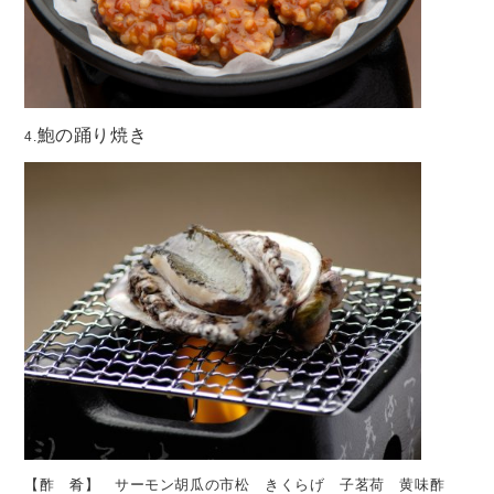
鮑の踊り焼き
4.
【酢 肴】 サーモン胡瓜の市松 きくらげ 子茗荷 黄味酢