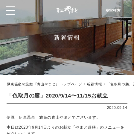
空室検索
空室検索
新着情報
伊東温泉の旅館「青山やまと」トップページ
新着情報
「色取月の膳」20
「色取月の膳」2020/9/14〜11/15お献立
2020.09.14
伊豆 伊東温泉 旅館の青山やまとでございます。
本日は2020年9月14日よりのお献立「やまと遊膳」のメニューを
紹介いたします。