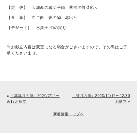
【焜 炉】 天城産の猪団子鍋 季節の野菜彩々
【食 事】 白ご飯 香の物 赤出汁
【デザート】 水菓子 旬の実り
※お献立内容は変更になる場合がございますので、その際はご了
承くださいませ。
«
「草津月の膳」2020/7/14〜
「茶月の膳」2020/11/16〜12/30
9/13お献立
お献立
»
新着情報トップへ