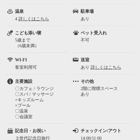
温泉
駐車場
4
詳しくはこちら
あり
こども添い寝
ペット受入れ
5歳まで
不可
（6歳未満）
WI-FI
送迎
客室利用可
あり
詳しくはこちら
主要施設
その他
〇カフェ / ラウンジ
2階に喫煙スペース
〇スパ / マッサージ
あり
×キッズルーム
×プール
〇温泉
〇会議室
記念日・お祝い
チェックイン/アウト
３世代記念日旅行
14:00/11:00