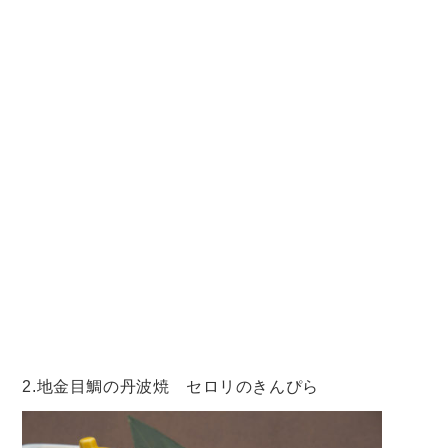
2.地金目鯛の丹波焼 セロリのきんぴら