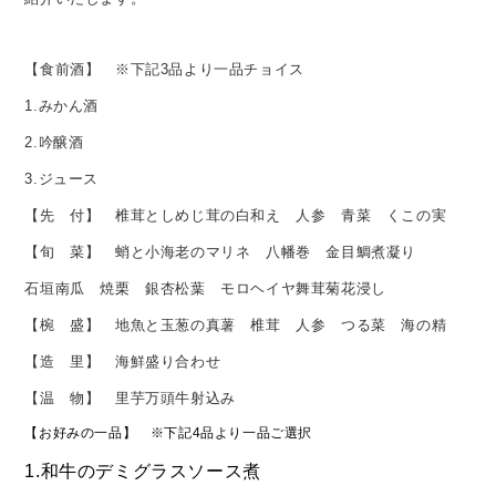
【食前酒】 ※下記3品より一品チョイス
1.みかん酒
2.吟醸酒
3.ジュース
【先 付】 椎茸としめじ茸の白和え 人参 青菜 くこの実
【旬 菜】 蛸と小海老のマリネ 八幡巻 金目鯛煮凝り
石垣南瓜 焼栗 銀杏松葉 モロヘイヤ舞茸菊花浸し
【椀 盛】 地魚と玉葱の真薯 椎茸 人参 つる菜 海の精
【造 里】 海鮮盛り合わせ
【温 物】 里芋万頭牛射込み
【お好みの一品】 ※下記4品より一品ご選択
1.和牛のデミグラスソース煮