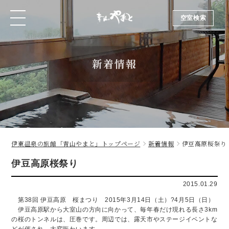
空室検索
空室検索
新着情報
伊東温泉の旅館「青山やまと」トップページ
新着情報
伊豆高原桜祭り
伊豆高原桜祭り
2015.01.29
第38回 伊豆高原 桜まつり 2015年3月14日（土）?4月5日（日）
伊豆高原駅から大室山の方向に向かって、毎年春だけ現れる長さ3km
の桜のトンネルは、圧巻です。周辺では、露天市やステージイベントな