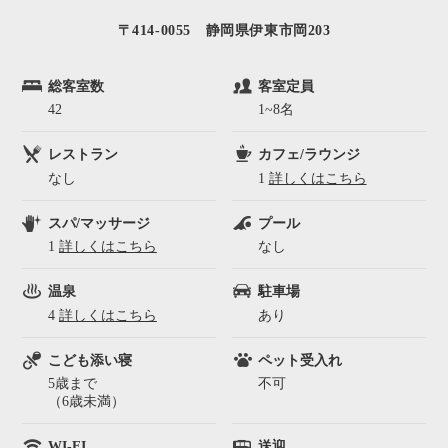
〒414-0055 静岡県伊東市岡203
総客室数
客室定員
42
1~8名
レストラン
カフェ/ラウンジ
なし
1
詳しくはこちら
スパ/マッサージ
プール
1
詳しくはこちら
なし
温泉
駐車場
4
詳しくはこちら
あり
こども添い寝
ペット受入れ
5歳まで
不可
（6歳未満）
WI-FI
送迎