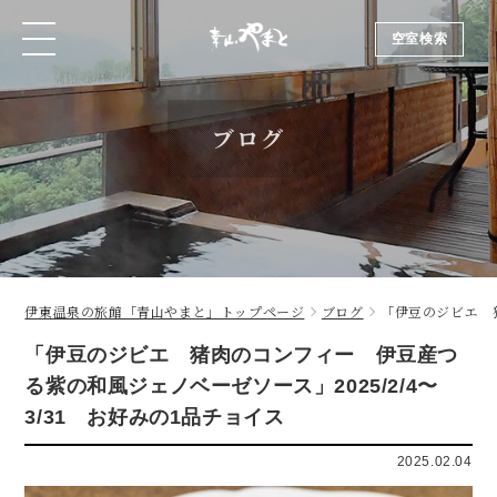
空室検索
空室検索
ブログ
伊東温泉の旅館「青山やまと」トップページ
ブログ
「伊豆のジビエ 猪
「伊豆のジビエ 猪肉のコンフィー 伊豆産つ
る紫の和風ジェノベーゼソース」2025/2/4〜
3/31 お好みの1品チョイス
2025.02.04