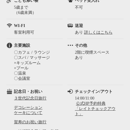
こども添い寝
ペット受入れ
5歳まで
不可
（6歳未満）
WI-FI
送迎
客室利用可
あり
詳しくはこちら
主要施設
その他
〇カフェ / ラウンジ
2階に喫煙スペース
〇スパ / マッサージ
あり
×キッズルーム
×プール
〇温泉
〇会議室
記念日・お祝い
チェックイン/アウト
３世代記念日旅行
14:00/11:00
公式HP予約特典
デコレーション
「レイトチェックアウ
ケーキについて
ト」
賀寿のお祝い旅行