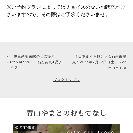
※ご予約プランによってはチョイスのないお献立がご
ざいますので、その際はご了承くださいませ。
«
「伊豆産釜栄螺のつぼ焼き」
全日本まくら投げ大会in伊東温
2025/2/4〜3/31 お好みの1品チ
泉：2025年2月22日（土）～23
ョイス
日（日）
»
ブログトップへ
青山やまとのおもてなし