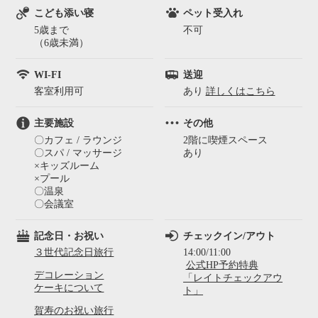
こども添い寝
ペット受入れ
5歳まで
不可
（6歳未満）
WI-FI
送迎
客室利用可
あり
詳しくはこちら
主要施設
その他
〇カフェ / ラウンジ
2階に喫煙スペース
〇スパ / マッサージ
あり
×キッズルーム
×プール
〇温泉
〇会議室
記念日・お祝い
チェックイン/アウト
３世代記念日旅行
14:00/11:00
公式HP予約特典
デコレーション
「レイトチェックアウ
ケーキについて
ト」
賀寿のお祝い旅行