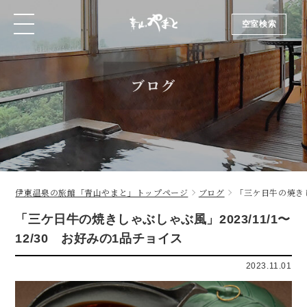
空室検索
空室検索
ブログ
伊東温泉の旅館「青山やまと」トップページ
ブログ
「三ケ日牛の焼きし
「三ケ日牛の焼きしゃぶしゃぶ風」2023/11/1〜
12/30 お好みの1品チョイス
2023.11.01